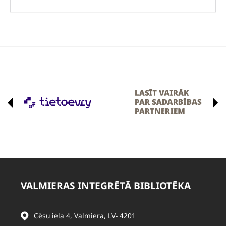
VALMIERAS INTEGRĒTĀ BIBLIOTĒKA
Cēsu iela 4, Valmiera, LV- 4201