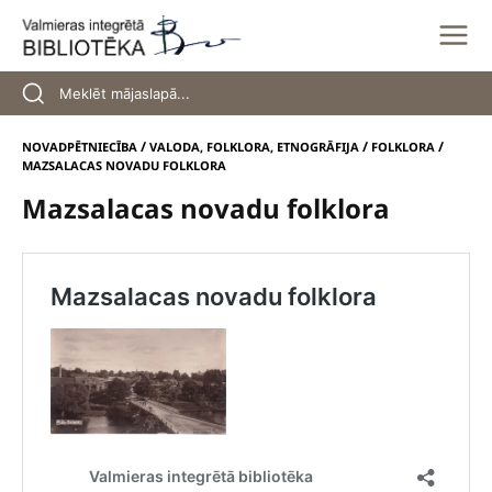
Skip
to
content
/
/
/
NOVADPĒTNIECĪBA
VALODA, FOLKLORA, ETNOGRĀFIJA
FOLKLORA
MAZSALACAS NOVADU FOLKLORA
Mazsalacas novadu folklora