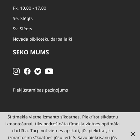
Pk. 10.00 - 17.00
Se. Slēgts
Sv. Slēgts
Novada bibliotēku darba laiki
SEKO MUMS
Piekļūstamības paziņojums
Šī tīmekļa vietne izmanto sīkdatnes. Piekrītot sīkdatņu
izmantošanai, tiks nodrošināta tīmekļa vietnes optimāla
© 2026 Valmieras novada pašvaldība
darbība. Turpinot vietnes apskati, jūs piekrītat, ka
izmantosim sīkdatnes jūsu ierīcē. Savu piekrišanu jūs