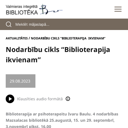
Skip
to
content
/
AKTUALITĀTES
NODARBĪBU CIKLS “BIBLIOTERAPIJA IKVIENAM”
Nodarbību cikls “Biblioterapija
ikvienam”
29.08.2023
/
LEKCIJA
Klausīties audio formātā
Biblioterapija ar psihoterapeitu Ivaru Baulu. 4 nodarbības
Mazsalacas bibliotēkā
25.augustā, 15. un 29. septembrī,
3.novembrī plkst. 16.00