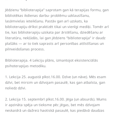
Jēdzienu “biblioterapija” saprotam gan kā terapijas formu, gan
bibliotēkas ikdienas darbu- problēmu uzklausīšanu,
lasāmvielas ieteikšanu. Pastāv gan arī uzskats, ka
biblioterapiju drīkst praktizēt tikai un vienīgi mediķi. Tomēr arī
tie, kas biblioterapiju uzskata par ārstēšanu, dziedēšanu ar
literatūru, nekļūdās, lai gan jēdziens “biblioterapija” ir daudz
plašāks — ar to tiek saprasts arī personības attīstīšanas un
pilnveidošanas process.
Biblioterapija. 4 Lekciju plāns, izmantojot eksistenciālās
psihoterapijas metodiku.
1. Lekcija 25. augustā plkst.16.00. Dzīve (un nāve). Mēs esam
dzīvi, bet mirsim un dzīvojam pasaulē, kas gan atbalsta, gan
noliedz dzīvi.
2. Lekcija 15. septembrī plkst.16.00. Jēga (un absurds). Mums
ir apzināta spēja un tieksme pēc jēgas, bet mēs dzīvojam
neskaidrā un dažreiz haotiskā pasaulē, kas piedāvā daudzas