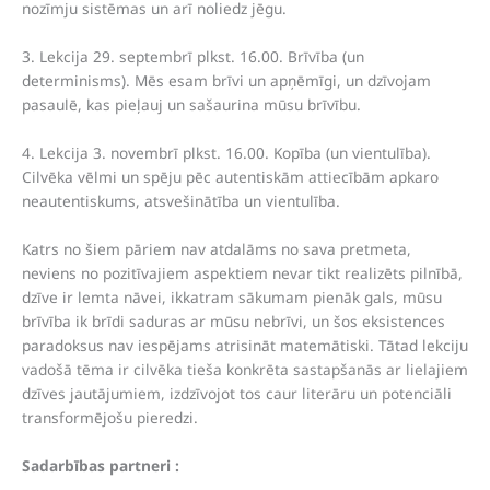
nozīmju sistēmas un arī noliedz jēgu.
3. Lekcija 29. septembrī plkst. 16.00. Brīvība (un
determinisms). Mēs esam brīvi un apņēmīgi, un dzīvojam
pasaulē, kas pieļauj un sašaurina mūsu brīvību.
4. Lekcija 3. novembrī plkst. 16.00. Kopība (un vientulība).
Cilvēka vēlmi un spēju pēc autentiskām attiecībām apkaro
neautentiskums, atsvešinātība un vientulība.
Katrs no šiem pāriem nav atdalāms no sava pretmeta,
neviens no pozitīvajiem aspektiem nevar tikt realizēts pilnībā,
dzīve ir lemta nāvei, ikkatram sākumam pienāk gals, mūsu
brīvība ik brīdi saduras ar mūsu nebrīvi, un šos eksistences
paradoksus nav iespējams atrisināt matemātiski. Tātad lekciju
vadošā tēma ir cilvēka tieša konkrēta sastapšanās ar lielajiem
dzīves jautājumiem, izdzīvojot tos caur literāru un potenciāli
transformējošu pieredzi.
Sadarbības partneri :