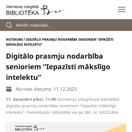
Skip
to
content
/
NOTIKUMI
DIGITĀLO PRASMJU NODARBĪBA SENIORIEM “IEPAZĪSTI
MĀKSLĪGO INTELEKTU”
Digitālo prasmju nodarbība
senioriem “Iepazīsti mākslīgo
intelektu”
Norises datums: 11.12.2025
11. decembrī plkst. 11.00
Valmieras Integrētajā bibliotēkā
digitālo prasmju nodarbība senioriem “Iepazīsti mākslīgo
intelektu”. Pieteikšanās bibliotēkā vai pa tālr. nr. 64222464.