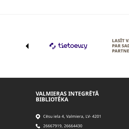
VALMIERAS INTEGRĒTĀ
BIBLIOTĒKA
Cēsu iela 4, Valmiera, LV- 4201
26667919
,
26664430