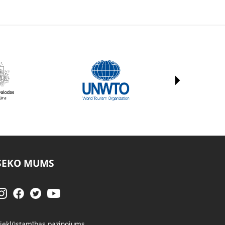
SEKO MUMS
iekļūstamības paziņojums