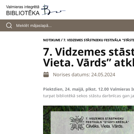
Skip
to
content
/
NOTIKUMI
7. VIDZEMES STĀSTNIEKU FESTIVĀLA “STĀST
7. Vidzemes stāst
Vieta. Vārds” at
Norises datums: 24.05.2024
Piektdien, 24. maijā,
plkst. 12.00 Valmieras 
turpat bibliotēkā sekos stāstu darbnīcas gan 