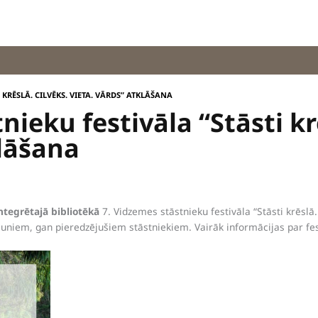
I KRĒSLĀ. CILVĒKS. VIETA. VĀRDS” ATKLĀŠANA
nieku festivāla “Stāsti kr
klāšana
Integrētajā bibliotēkā
7. Vidzemes stāstnieku festivāla “Stāsti krēslā.
jauniem, gan pieredzējušiem stāstniekiem. Vairāk informācijas par fe