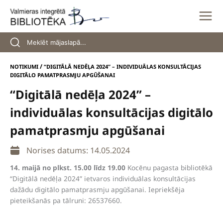
Skip
to
content
/
NOTIKUMI
“DIGITĀLĀ NEDĒĻA 2024” – INDIVIDUĀLAS KONSULTĀCIJAS
DIGITĀLO PAMATPRASMJU APGŪŠANAI
“Digitālā nedēļa 2024” –
individuālas konsultācijas digitālo
pamatprasmju apgūšanai
Norises datums: 14.05.2024
14. maijā no plkst. 15.00 līdz 19.00
Kocēnu pagasta bibliotēkā
“Digitālā nedēļa 2024” ietvaros individuālas konsultācijas
dažādu digitālo pamatprasmju apgūšanai. Iepriekšēja
pieteikšanās pa tālruni: 26537660.