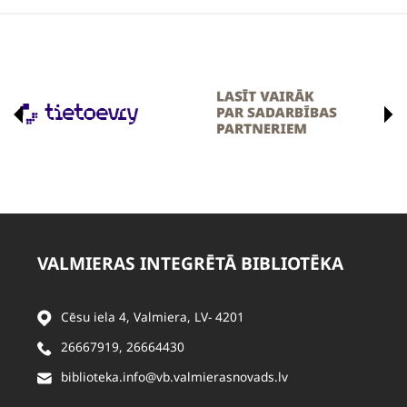
VALMIERAS INTEGRĒTĀ BIBLIOTĒKA
Cēsu iela 4, Valmiera, LV- 4201
26667919
,
26664430
biblioteka.info@vb.valmierasnovads.lv