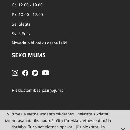
Ct. 12.00 - 19.00
Pk. 10.00 - 17.00
Se. Slēgts
Sv. Slēgts
Novada bibliotēku darba laiki
SEKO MUMS
Piekļūstamības paziņojums
Šī tīmekļa vietne izmanto sīkdatnes. Piekrītot sīkdatņu
izmantošanai, tiks nodrošināta tīmekļa vietnes optimāla
© 2026 Valmieras novada pašvaldība
darbība. Turpinot vietnes apskati, jūs piekrītat, ka