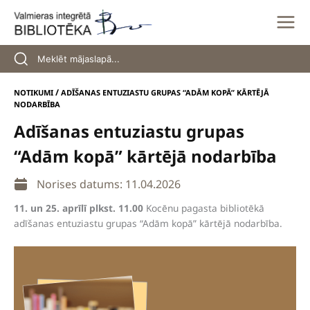
Skip
to
content
/
NOTIKUMI
ADĪŠANAS ENTUZIASTU GRUPAS “ADĀM KOPĀ” KĀRTĒJĀ
NODARBĪBA
Adīšanas entuziastu grupas
“Adām kopā” kārtējā nodarbība
Norises datums: 11.04.2026
11. un 25. aprīlī plkst. 11.00
Kocēnu pagasta bibliotēkā
adīšanas entuziastu grupas “Adām kopā” kārtējā nodarbība.