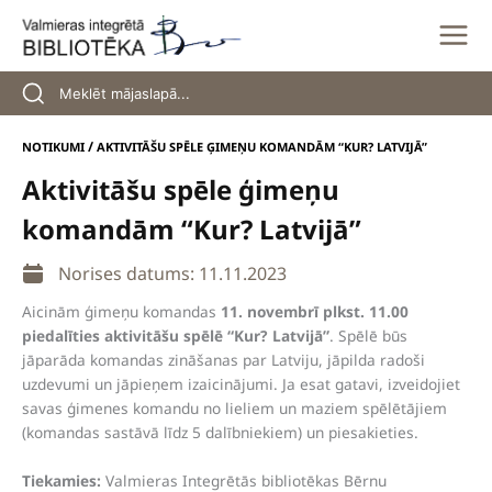
Skip
to
content
/
NOTIKUMI
AKTIVITĀŠU SPĒLE ĢIMEŅU KOMANDĀM “KUR? LATVIJĀ”
Aktivitāšu spēle ģimeņu
komandām “Kur? Latvijā”
Norises datums: 11.11.2023
Aicinām ģimeņu komandas
11. novembrī plkst. 11.00
piedalīties aktivitāšu spēlē “Kur? Latvijā”
. Spēlē būs
jāparāda komandas zināšanas par Latviju, jāpilda radoši
uzdevumi un jāpieņem izaicinājumi. Ja esat gatavi, izveidojiet
savas ģimenes komandu no lieliem un maziem spēlētājiem
(komandas sastāvā līdz 5 dalībniekiem) un piesakieties.
Tiekamies:
Valmieras Integrētās bibliotēkas Bērnu