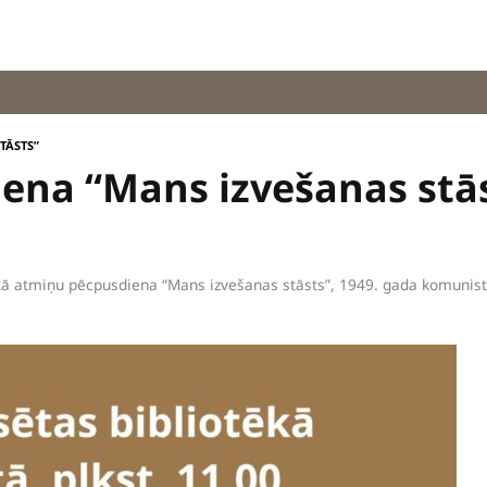
TĀSTS”
ena “Mans izvešanas stā
kā atmiņu pēcpusdiena “Mans izvešanas stāsts”, 1949. gada komunist