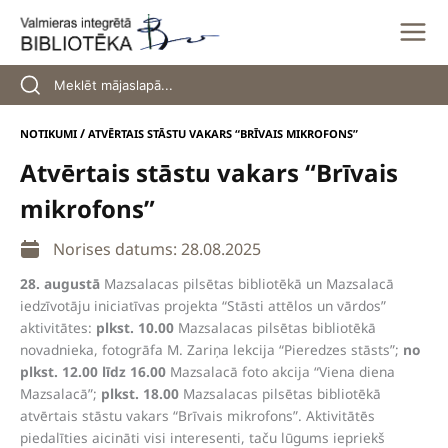
Skip
to
content
/
NOTIKUMI
ATVĒRTAIS STĀSTU VAKARS “BRĪVAIS MIKROFONS”
Atvērtais stāstu vakars “Brīvais
mikrofons”
Norises datums: 28.08.2025
28. augustā
Mazsalacas pilsētas bibliotēkā un Mazsalacā
iedzīvotāju iniciatīvas projekta “Stāsti attēlos un vārdos”
aktivitātes:
plkst. 10.00
Mazsalacas pilsētas bibliotēkā
novadnieka, fotogrāfa M. Zariņa lekcija “Pieredzes stāsts”;
no
plkst. 12.00 līdz 16.00
Mazsalacā foto akcija “Viena diena
Mazsalacā”;
plkst. 18.00
Mazsalacas pilsētas bibliotēkā
atvērtais stāstu vakars “Brīvais mikrofons”. Aktivitātēs
piedalīties aicināti visi interesenti, taču lūgums iepriekš