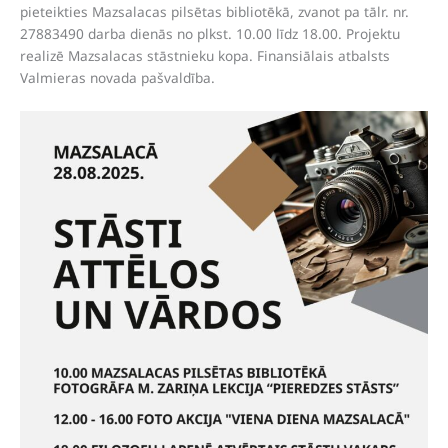
pieteikties Mazsalacas pilsētas bibliotēkā, zvanot pa tālr. nr.
27883490 darba dienās no plkst. 10.00 līdz 18.00. Projektu
realizē Mazsalacas stāstnieku kopa. Finansiālais atbalsts
Valmieras novada pašvaldība.