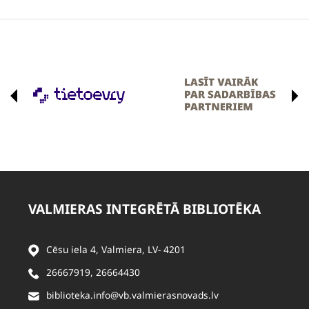
VALMIERAS INTEGRĒTĀ BIBLIOTĒKA
Cēsu iela 4, Valmiera, LV- 4201
26667919
,
26664430
biblioteka.info@vb.valmierasnovads.lv