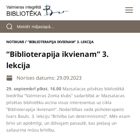
Skip
to
content
/
NOTIKUMI
“BIBLIOTERAPIJA IKVIENAM” 3. LEKCIJA
“Biblioterapija ikvienam” 3.
lekcija
Norises datums: 29.09.2023
29. septembrī plkst. 16.00
Mazsalacas pilsētas bibliotēkā
biedrība “Valmieras Zonta klubs” sadarbībā ar Mazsalacas
pilsētas bibliotēku aicina visus interesentus uz cikla
“Biblioterapija ikvienam”. Nodarbības vada psihoterapeits
Ivars Bauls. 3. lekciju “Brīvība (un determinisms)”. Mēs esam
brīvi un apņēmīgi, un dzīvojam pasaulē, kas pieļauj un
sašaurina mūsu brīvību.