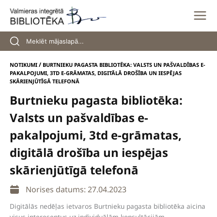
Skip
to
content
/
NOTIKUMI
BURTNIEKU PAGASTA BIBLIOTĒKA: VALSTS UN PAŠVALDĪBAS E-
PAKALPOJUMI, 3TD E-GRĀMATAS, DIGITĀLĀ DROŠĪBA UN IESPĒJAS
SKĀRIENJŪTĪGĀ TELEFONĀ
Burtnieku pagasta bibliotēka:
Valsts un pašvaldības e-
pakalpojumi, 3td e-grāmatas,
digitālā drošība un iespējas
skārienjūtīgā telefonā
Norises datums: 27.04.2023
Digitālās nedēļas ietvaros Burtnieku pagasta bibliotēka aicina
visus interesentus uz individuālām konsultācijām.