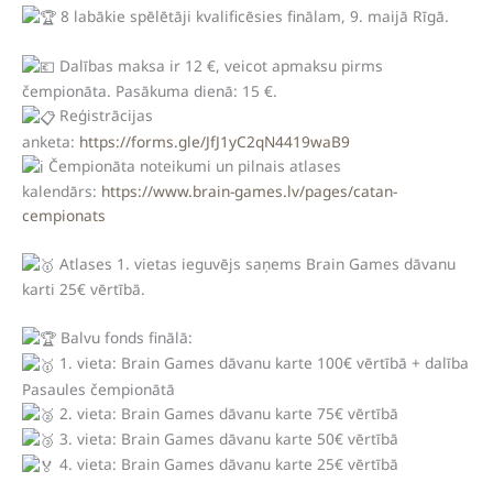
8 labākie spēlētāji kvalificēsies finālam, 9. maijā Rīgā.
Dalības maksa ir 12 €, veicot apmaksu pirms
čempionāta. Pasākuma dienā: 15 €.
Reģistrācijas
anketa:
https://forms.gle/JfJ1yC2qN4419waB9
Čempionāta noteikumi un pilnais atlases
kalendārs:
https://www.brain-games.lv/pages/catan-
cempionats
Atlases 1. vietas ieguvējs saņems Brain Games dāvanu
karti 25€ vērtībā.
Balvu fonds finālā:
1. vieta: Brain Games dāvanu karte 100€ vērtībā + dalība
Pasaules čempionātā
2. vieta: Brain Games dāvanu karte 75€ vērtībā
3. vieta: Brain Games dāvanu karte 50€ vērtībā
4. vieta: Brain Games dāvanu karte 25€ vērtībā