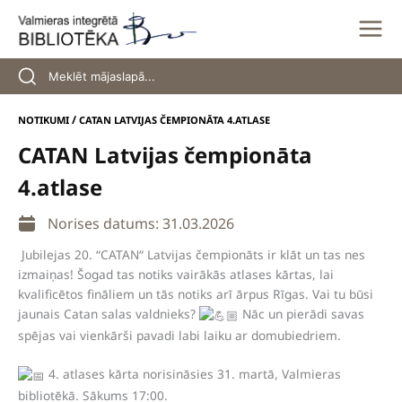
Skip
to
content
/
NOTIKUMI
CATAN LATVIJAS ČEMPIONĀTA 4.ATLASE
CATAN Latvijas čempionāta
4.atlase
Norises datums: 31.03.2026
Jubilejas 20. “CATAN“ Latvijas čempionāts ir klāt un tas nes
izmaiņas! Šogad tas notiks vairākās atlases kārtas, lai
kvalificētos fināliem un tās notiks arī ārpus Rīgas. Vai tu būsi
jaunais Catan salas valdnieks?
Nāc un pierādi savas
spējas vai vienkārši pavadi labi laiku ar domubiedriem.
4. atlases kārta norisināsies 31. martā, Valmieras
bibliotēkā. Sākums 17:00.