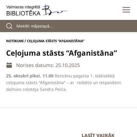
Skip
to
content
/
NOTIKUMI
CEĻOJUMA STĀSTS “AFGANISTĀNA”
Ceļojuma stāsts “Afganistāna”
Norises datums: 25.10.2025
25. oktobrī plkst. 11.00
Rencēnu pagasta 1. bibliotēkā
ceļojuma stāsts “Afganistāna” – ar redzēto un iespaidiem
dalīsies ceļotāja Sandra Peiča.