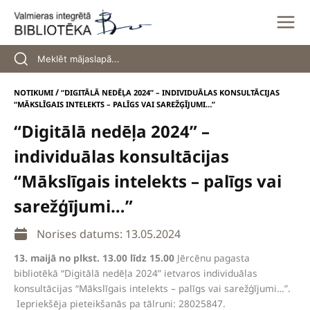
Skip
to
content
/
NOTIKUMI
“DIGITĀLĀ NEDĒĻA 2024” – INDIVIDUĀLAS KONSULTĀCIJAS
“MĀKSLĪGAIS INTELEKTS – PALĪGS VAI SAREŽĢĪJUMI…”
“Digitālā nedēļa 2024” –
individuālas konsultācijas
“Mākslīgais intelekts – palīgs vai
sarežģījumi…”
Norises datums: 13.05.2024
13. maijā no plkst. 13.00 līdz 15.00
Jērcēnu pagasta
bibliotēkā “Digitālā nedēļa 2024” ietvaros individuālas
konsultācijas “Mākslīgais intelekts – palīgs vai sarežģījumi…”.
Iepriekšēja pieteikšanās pa tālruni: 28025847.