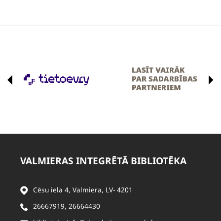
VALMIERAS INTEGRĒTĀ BIBLIOTĒKA
Cēsu iela 4, Valmiera, LV- 4201
26667919
,
26664430