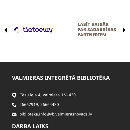
VALMIERAS INTEGRĒTĀ BIBLIOTĒKA
Cēsu iela 4, Valmiera, LV- 4201
26667919
,
26664430
biblioteka.info@vb.valmierasnovads.lv
DARBA LAIKS