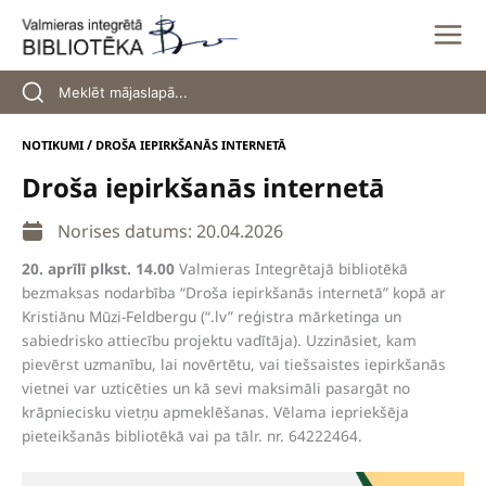
Skip
to
content
/
NOTIKUMI
DROŠA IEPIRKŠANĀS INTERNETĀ
Droša iepirkšanās internetā
Norises datums: 20.04.2026
20. aprīlī plkst. 14.00
Valmieras Integrētajā bibliotēkā
bezmaksas nodarbība “Droša iepirkšanās internetā” kopā ar
Kristiānu Mūzi-Feldbergu (“.lv” reģistra mārketinga un
sabiedrisko attiecību projektu vadītāja). Uzzināsiet, kam
pievērst uzmanību, lai novērtētu, vai tiešsaistes iepirkšanās
vietnei var uzticēties un kā sevi maksimāli pasargāt no
krāpniecisku vietņu apmeklēšanas. Vēlama iepriekšēja
pieteikšanās bibliotēkā vai pa tālr. nr. 64222464.