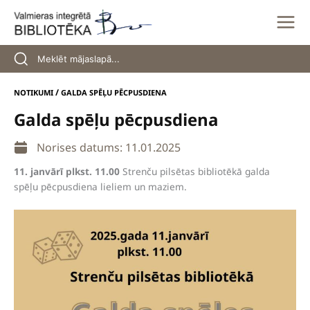
Skip
to
content
/
NOTIKUMI
GALDA SPĒĻU PĒCPUSDIENA
Galda spēļu pēcpusdiena
Norises datums: 11.01.2025
11. janvārī plkst. 11.00
Strenču pilsētas bibliotēkā galda
spēļu pēcpusdiena lieliem un maziem.