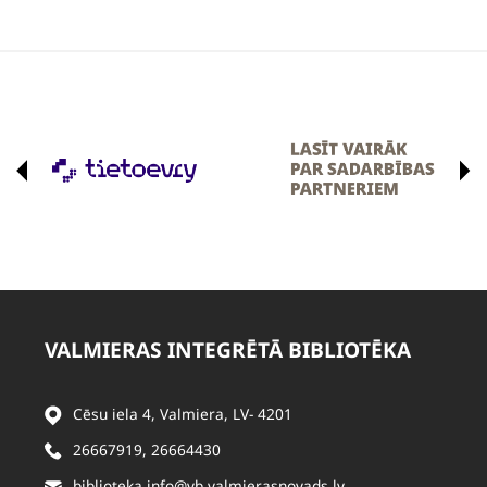
VALMIERAS INTEGRĒTĀ BIBLIOTĒKA
Cēsu iela 4, Valmiera, LV- 4201
26667919
,
26664430
biblioteka.info@vb.valmierasnovads.lv