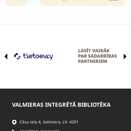
VALMIERAS INTEGRĒTĀ BIBLIOTĒKA
Cēsu iela 4, Valmiera, LV- 4201