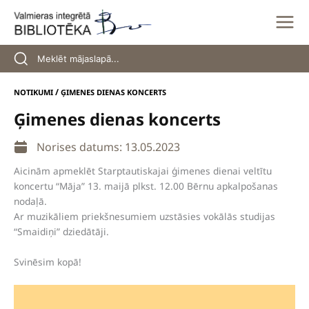
Skip
to
content
/
NOTIKUMI
ĢIMENES DIENAS KONCERTS
Ģimenes dienas koncerts
Norises datums: 13.05.2023
Aicinām apmeklēt Starptautiskajai ģimenes dienai veltītu
koncertu “Māja” 13. maijā plkst. 12.00 Bērnu apkalpošanas
nodaļā.
Ar muzikāliem priekšnesumiem uzstāsies vokālās studijas
“Smaidiņi” dziedātāji.
Svinēsim kopā!