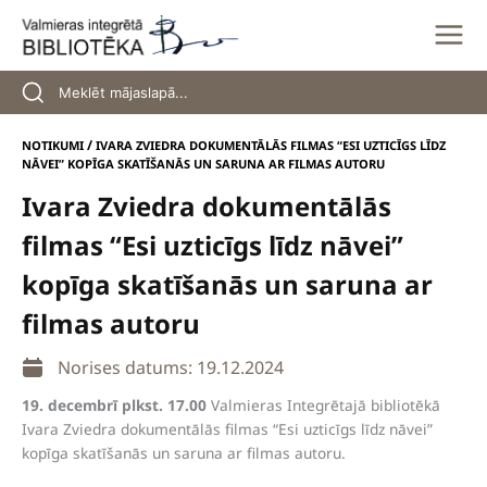
Skip
to
content
/
NOTIKUMI
IVARA ZVIEDRA DOKUMENTĀLĀS FILMAS “ESI UZTICĪGS LĪDZ
NĀVEI” KOPĪGA SKATĪŠANĀS UN SARUNA AR FILMAS AUTORU
Ivara Zviedra dokumentālās
filmas “Esi uzticīgs līdz nāvei”
kopīga skatīšanās un saruna ar
filmas autoru
Norises datums: 19.12.2024
19. decembrī plkst. 17.00
Valmieras Integrētajā bibliotēkā
Ivara Zviedra dokumentālās filmas “Esi uzticīgs līdz nāvei”
kopīga skatīšanās un saruna ar filmas autoru.