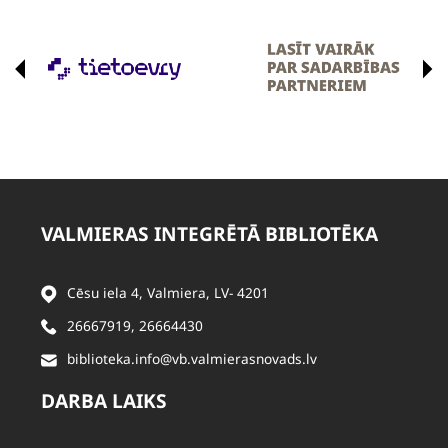
VALMIERAS INTEGRĒTĀ BIBLIOTĒKA
Cēsu iela 4, Valmiera, LV- 4201
26667919
,
26664430
biblioteka.info@vb.valmierasnovads.lv
DARBA LAIKS