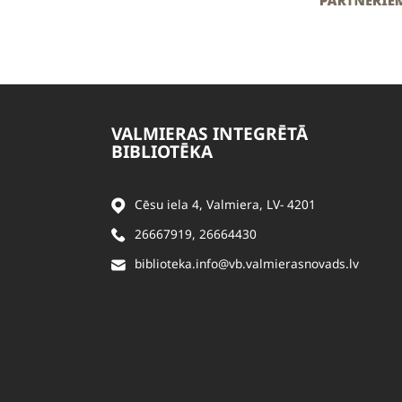
VALMIERAS INTEGRĒTĀ
BIBLIOTĒKA
Cēsu iela 4, Valmiera, LV- 4201
26667919
,
26664430
biblioteka.info@vb.valmierasnovads.lv