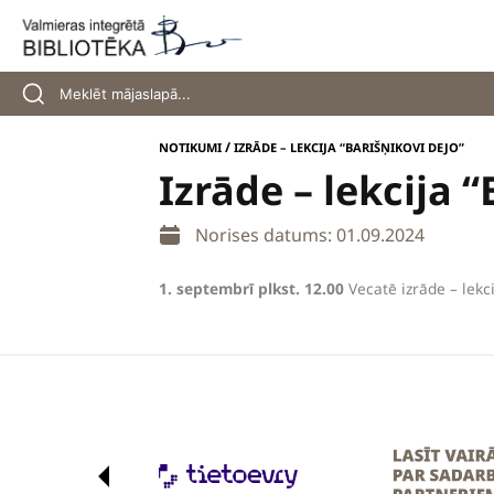
Skip
to
content
/
NOTIKUMI
IZRĀDE – LEKCIJA “BARIŠŅIKOVI DEJO”
Izrāde – lekcija 
Norises datums: 01.09.2024
1. septembrī plkst. 12.00
Vecatē izrāde – lekci