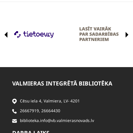
VALMIERAS INTEGRĒTĀ BIBLIOTĒKA
Cēsu iela 4, Valmiera, LV- 4201
26667919
,
26664430
biblioteka.info@vb.valmierasnovads.lv