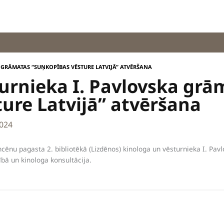
 GRĀMATAS “SUŅKOPĪBAS VĒSTURE LATVIJĀ” ATVĒRŠANA
urnieka I. Pavlovska grā
ure Latvijā” atvēršana
2024
cēnu pagasta 2. bibliotēkā (Lizdēnos) kinologa un vēsturnieka I. Pav
ībā
un kinologa konsultācija.