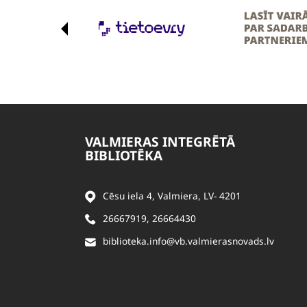
VALMIERAS INTEGRĒTĀ
BIBLIOTĒKA
Cēsu iela 4, Valmiera, LV- 4201
26667919
,
26664430
biblioteka.info@vb.valmierasnovads.lv