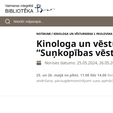
Skip
to
content
/
NOTIKUMI
KINOLOGA UN VĒSTURNIEKA I. PAVLOVSKA
Kinologa un vēst
“Suņkopības vēst
Norises datums: 25.05.2024, 26.05.
25. un 26. maijā no plkst. 11.00 līdz 14.00
Ren
atvēršana, paraugdemonstrējumi suņu apmāc