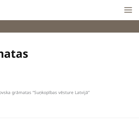
matas
lovska grāmatas “Suņkopības vēsture Latvijā”