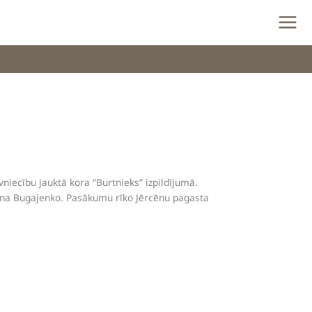
iecību jauktā kora “Burtnieks” izpildījumā.
ļena Bugajenko. Pasākumu rīko Jērcēnu pagasta