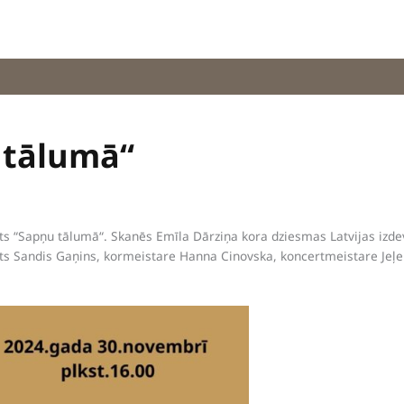
 tālumā“
s “Sapņu tālumā“. Skanēs Emīla Dārziņa kora dziesmas Latvijas izdevn
ģents Sandis Gaņins, kormeistare Hanna Cinovska, koncertmeistare Je