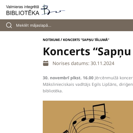
Skip
to
content
/
NOTIKUMI
KONCERTS “SAPŅU TĀLUMĀ“
Koncerts “Sapņu
Norises datums: 30.11.2024
30. novembrī plkst. 16.00
Jērcēnmuižā koncert
Mākslinieciskais vadītājs Egils Lipšāns, diri
bibliotēka.