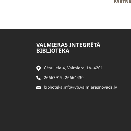
VALMIERAS INTEGRĒTĀ
BIBLIOTĒKA
Cēsu iela 4, Valmiera, LV- 4201
26667919
,
26664430
biblioteka.info@vb.valmierasnovads.lv