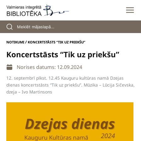
Skip
to
content
/
NOTIKUMI
KONCERTSTĀSTS “TIK UZ PRIEKŠU”
Koncertstāsts “Tik uz priekšu”
Norises datums: 12.09.2024
12. septembrī plkst. 12.45 Kauguru kultūras namā Dzejas
dienas koncertstāsts “Tik uz priekšu”. Mūzika – Lūcija Sičevska,
dzeja – Ivo Martinsons