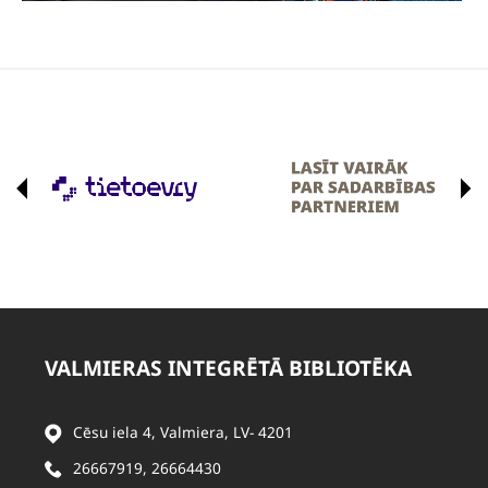
VALMIERAS INTEGRĒTĀ BIBLIOTĒKA
Cēsu iela 4, Valmiera, LV- 4201
26667919
,
26664430