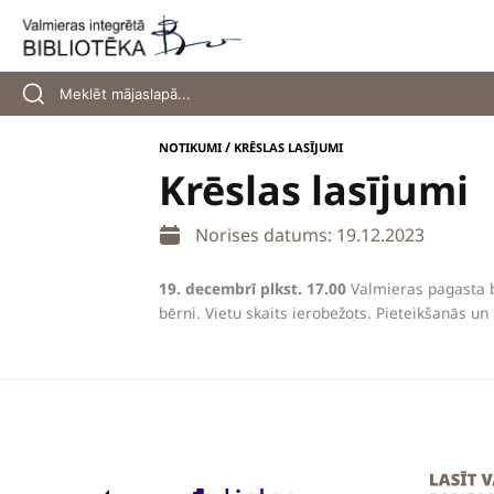
Skip
to
content
/
NOTIKUMI
KRĒSLAS LASĪJUMI
Krēslas lasījumi
Norises datums: 19.12.2023
19. decembrī plkst. 17.00
Valmieras pagasta b
bērni. Vietu skaits ierobežots. Pieteikšanās un