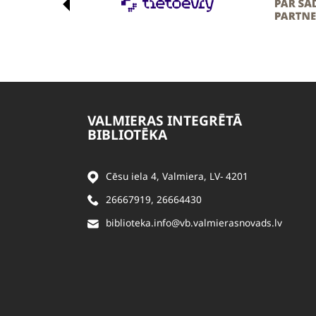
VALMIERAS INTEGRĒTĀ
BIBLIOTĒKA
Cēsu iela 4, Valmiera, LV- 4201
26667919
,
26664430
biblioteka.info@vb.valmierasnovads.lv