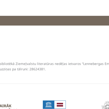
ibliotēkā Ziemeļvalstu literatūras nedēļas ietvaros “Lennebergas Em
 uzziņas pa tālruni: 28624381.