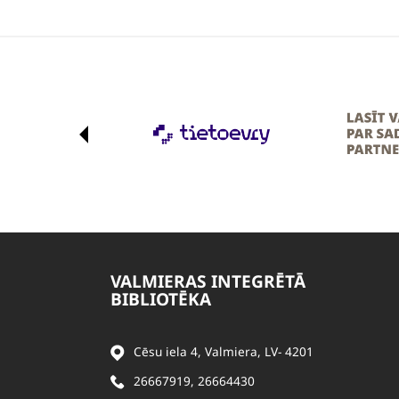
VALMIERAS INTEGRĒTĀ
BIBLIOTĒKA
Cēsu iela 4, Valmiera, LV- 4201
26667919
,
26664430