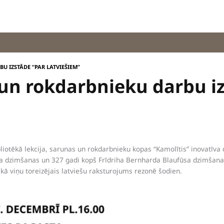
U IZSTĀDE “PAR LATVIEŠIEM”
 un rokdarbnieku darbu i
iotēkā lekcija, sarunas un rokdarbnieku kopas “Kamolītis” inovatīva
a dzimšanas un 327 gadi kopš Frīdriha Bernharda Blaufūsa dzimšanas
kā viņu toreizējais latviešu raksturojums rezonē šodien.