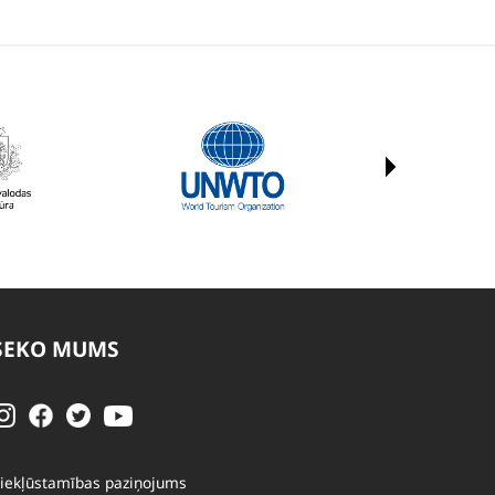
SEKO MUMS
iekļūstamības paziņojums