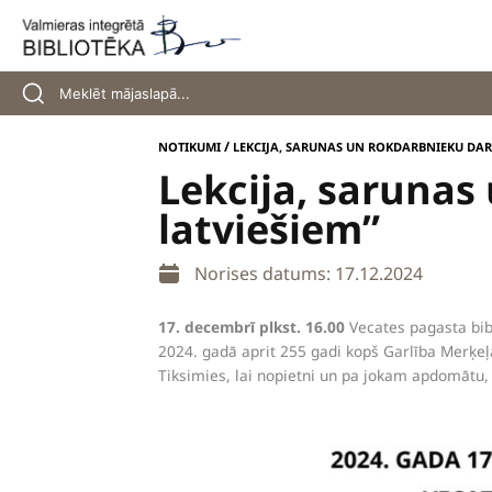
Skip
to
content
/
NOTIKUMI
LEKCIJA, SARUNAS UN ROKDARBNIEKU DARB
Lekcija, sarunas
latviešiem”
Norises datums: 17.12.2024
17. decembrī plkst. 16.00
Vecates pagasta bibl
2024. gadā aprit 255 gadi kopš Garlība Merķeļ
Tiksimies, lai nopietni un pa jokam apdomātu, 