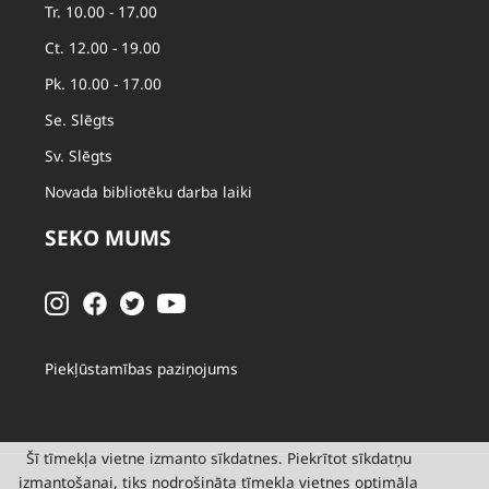
Tr. 10.00 - 17.00
Ct. 12.00 - 19.00
Pk. 10.00 - 17.00
Se. Slēgts
Sv. Slēgts
Novada bibliotēku darba laiki
SEKO MUMS
Piekļūstamības paziņojums
Šī tīmekļa vietne izmanto sīkdatnes. Piekrītot sīkdatņu
izmantošanai, tiks nodrošināta tīmekļa vietnes optimāla
© 2026 Valmieras novada pašvaldība