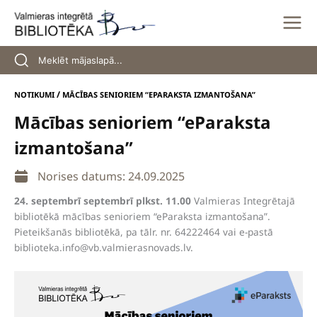
Skip
to
content
/
NOTIKUMI
MĀCĪBAS SENIORIEM “EPARAKSTA IZMANTOŠANA”
Mācības senioriem “eParaksta
izmantošana”
Norises datums: 24.09.2025
24. septembrī septembrī plkst. 11.00
Valmieras Integrētajā
bibliotēkā mācības senioriem “eParaksta izmantošana”.
Pieteikšanās bibliotēkā, pa tālr. nr. 64222464 vai e-pastā
biblioteka.info@vb.valmierasnovads.lv
.