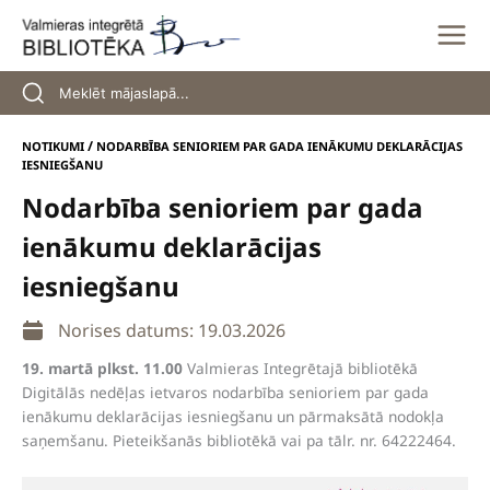
Skip
to
content
/
NOTIKUMI
NODARBĪBA SENIORIEM PAR GADA IENĀKUMU DEKLARĀCIJAS
IESNIEGŠANU
Nodarbība senioriem par gada
ienākumu deklarācijas
iesniegšanu
Norises datums: 19.03.2026
19. martā plkst. 11.00
Valmieras Integrētajā bibliotēkā
Digitālās nedēļas ietvaros nodarbība senioriem par gada
ienākumu deklarācijas iesniegšanu un pārmaksātā nodokļa
saņemšanu. Pieteikšanās bibliotēkā vai pa tālr. nr. 64222464.