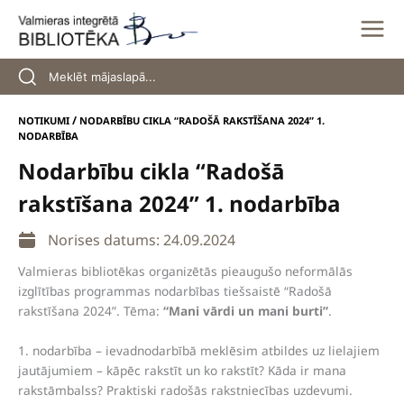
Skip
to
content
/
NOTIKUMI
NODARBĪBU CIKLA “RADOŠĀ RAKSTĪŠANA 2024” 1.
NODARBĪBA
Nodarbību cikla “Radošā
rakstīšana 2024” 1. nodarbība
Norises datums: 24.09.2024
Valmieras bibliotēkas organizētās pieaugušo neformālās
izglītības programmas nodarbības tiešsaistē “Radošā
rakstīšana 2024”. Tēma:
“Mani vārdi un mani burti”
.
1. nodarbība – ievadnodarbībā meklēsim atbildes uz lielajiem
jautājumiem – kāpēc rakstīt un ko rakstīt? Kāda ir mana
rakstāmbalss? Praktiski radošās rakstniecības uzdevumi.