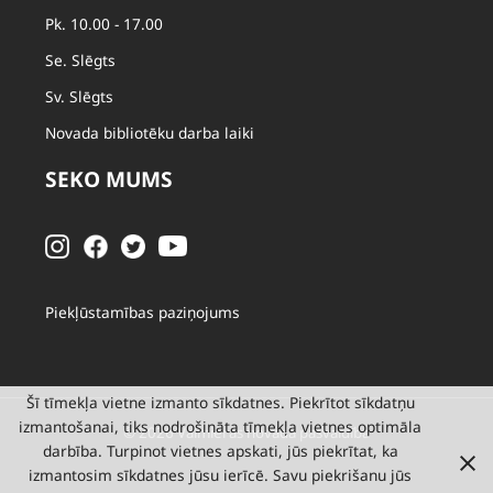
Pk. 10.00 - 17.00
Se. Slēgts
Sv. Slēgts
Novada bibliotēku darba laiki
SEKO MUMS
Piekļūstamības paziņojums
Šī tīmekļa vietne izmanto sīkdatnes. Piekrītot sīkdatņu
izmantošanai, tiks nodrošināta tīmekļa vietnes optimāla
© 2026 Valmieras novada pašvaldība
darbība. Turpinot vietnes apskati, jūs piekrītat, ka
izmantosim sīkdatnes jūsu ierīcē. Savu piekrišanu jūs