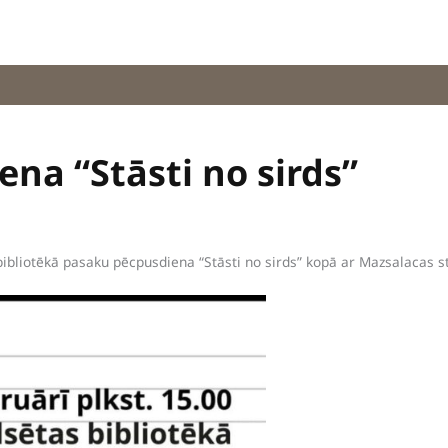
na “Stāsti no sirds”
ibliotēkā pasaku pēcpusdiena “Stāsti no sirds” kopā ar Mazsalacas s