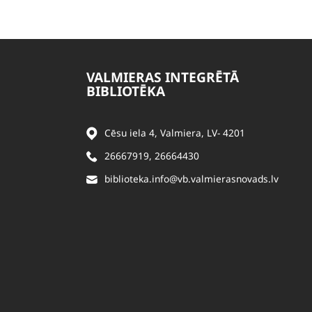
VALMIERAS INTEGRĒTĀ
BIBLIOTĒKA
Cēsu iela 4, Valmiera, LV- 4201
26667919
,
26664430
biblioteka.info@vb.valmierasnovads.lv