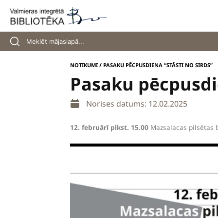
Skip
to
content
/
NOTIKUMI
PASAKU PĒCPUSDIENA “STĀSTI NO SIRDS”
Pasaku pēcpusdie
Norises datums: 12.02.2025
12. februārī plkst. 15.00
Mazsalacas pilsētas b