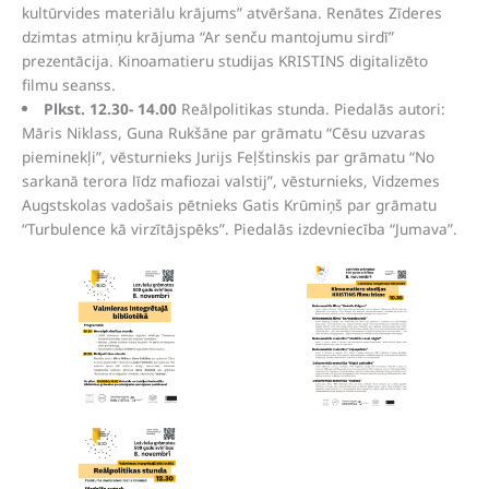
kultūrvides materiālu krājums” atvēršana. Renātes Zīderes
dzimtas atmiņu krājuma “Ar senču mantojumu sirdī”
prezentācija. Kinoamatieru studijas KRISTINS digitalizēto
filmu seanss.
Plkst. 12.30- 14.00
Reālpolitikas stunda. Piedalās autori:
Māris Niklass, Guna Rukšāne par grāmatu “Cēsu uzvaras
pieminekļi”, vēsturnieks Jurijs Feļštinskis par grāmatu “No
sarkanā terora līdz mafiozai valstij”, vēsturnieks, Vidzemes
Augstskolas vadošais pētnieks Gatis Krūmiņš par grāmatu
“Turbulence kā virzītājspēks”. Piedalās izdevniecība “Jumava”.