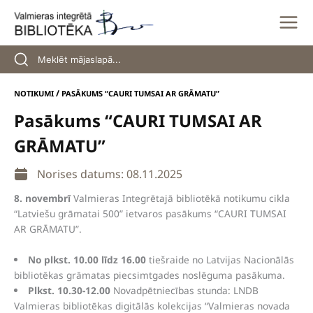
Skip
to
content
/
NOTIKUMI
PASĀKUMS “CAURI TUMSAI AR GRĀMATU”
Pasākums “CAURI TUMSAI AR
GRĀMATU”
Norises datums: 08.11.2025
8. novembrī
Valmieras Integrētajā bibliotēkā notikumu cikla
“Latviešu grāmatai 500” ietvaros pasākums “CAURI TUMSAI
AR GRĀMATU”.
No plkst. 10.00 līdz 16.00
tiešraide no Latvijas Nacionālās
bibliotēkas grāmatas piecsimtgades noslēguma pasākuma.
Plkst. 10.30-12.00
Novadpētniecības stunda: LNDB
Valmieras bibliotēkas digitālās kolekcijas “Valmieras novada