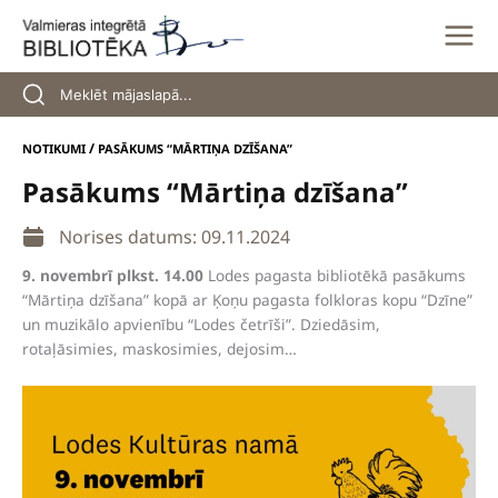
Skip
to
content
/
NOTIKUMI
PASĀKUMS “MĀRTIŅA DZĪŠANA”
Pasākums “Mārtiņa dzīšana”
Norises datums: 09.11.2024
9. novembrī plkst. 14.00
Lodes pagasta bibliotēkā pasākums
“Mārtiņa dzīšana” kopā ar Ķoņu pagasta folkloras kopu “Dzīne”
un muzikālo apvienību “Lodes četrīši”. Dziedāsim,
rotaļāsimies, maskosimies, dejosim…