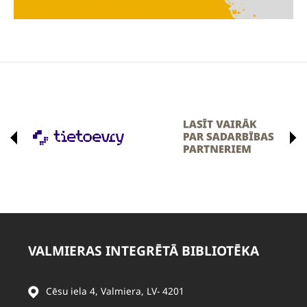
VALMIERAS INTEGRĒTĀ BIBLIOTĒKA
Cēsu iela 4, Valmiera, LV- 4201