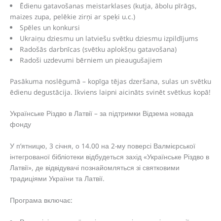
Ēdienu gatavošanas meistarklases (kutja, ābolu pīrāgs,
maizes zupa, pelēkie zirņi ar speķi u.c.)
Spēles un konkursi
Ukraiņu dziesmu un latviešu svētku dziesmu izpildījums
Radošās darbnīcas (svētku aplokšņu gatavošana)
Radoši uzdevumi bērniem un pieaugušajiem
Pasākuma noslēgumā – kopīga tējas dzeršana, sulas un svētku
ēdienu degustācija. Ikviens laipni aicināts svinēt svētkus kopā!
Українське Різдво в Латвії – за підтримки Відзема новада
фонду
У п’ятницю, 3 січня, о 14.00 на 2-му поверсі Валмієрської
інтегрованої бібліотеки відбудеться захід «Українське Різдво в
Латвії», де відвідувачі познайомляться зі святковими
традиціями України та Латвії.
Програма включає: