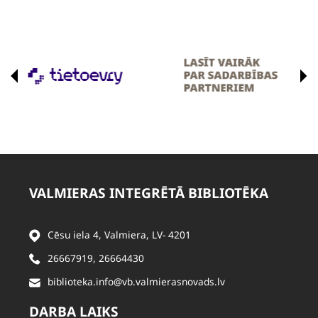
VALMIERAS INTEGRĒTĀ BIBLIOTĒKA
Cēsu iela 4, Valmiera, LV- 4201
26667919
,
26664430
biblioteka.info@vb.valmierasnovads.lv
DARBA LAIKS