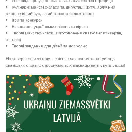
Розповіді про українські та латиські святкові традиції
Кулінарні майстер-класи та дигустації (кутя, яблучний
пиріг, хлібний суп, сірий горох із салом тощо)
Ігри та конкурси
Виконання українських пісень та віршів
Творчі майстер-класи (виготовлення святкових конвертів,
ангелів)
Творчі завдання для дітей та дорослих
На завершення заходу – спільне чаювання та дегустація
святкових страв. Запрошуємо всіх відсвядкувати свята разом!