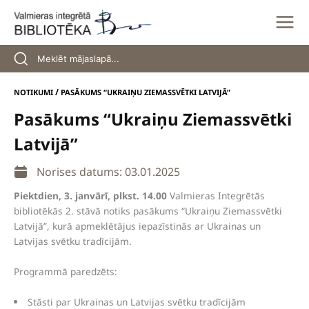
Skip
to
content
/
NOTIKUMI
PASĀKUMS “UKRAIŅU ZIEMASSVĒTKI LATVIJĀ”
Pasākums “Ukraiņu Ziemassvētki
Latvijā”
Norises datums: 03.01.2025
Piektdien, 3. janvārī, plkst. 14.00
Valmieras Integrētās
bibliotēkās 2. stāvā notiks pasākums “Ukraiņu Ziemassvētki
Latvijā”, kurā apmeklētājus iepazīstinās ar Ukrainas un
Latvijas svētku tradīcijām.
Programmā paredzēts:
Stāsti par Ukrainas un Latvijas svētku tradīcijām