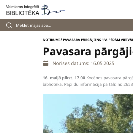
Skip
to
content
/
NOTIKUMI
PAVASARA PĀRGĀJIENS “PA PĒDĀM VIETVĀ
Pavasara pārgāj
Norises datums: 16.05.2025
16. maijā plkst. 17.00
Kocēnos pavasara pārgā
bibliotēka. Papildu informācija pa tālr. nr. 265