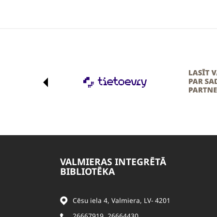
VALMIERAS INTEGRĒTĀ
BIBLIOTĒKA
Cēsu iela 4, Valmiera, LV- 4201
26667919
,
26664430