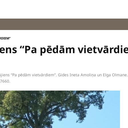
RDIEM”
iens “Pa pēdām vietvārdi
jiens “Pa pēdām vietvārdiem”. Gides Ineta Amoliņa un Elga Olmane
37660.