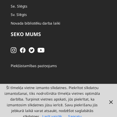
Se. Slēgts
Sv. Slēgts
Novada bibliotēku darba laiki
SEKO MUMS
Piekļūstamības paziņojums
Šī tīmekļa vietne izmanto sīkdatnes. Piekrītot sīkdatņu
izmantošanai, tiks nodrošināta tīmekļa vietnes optimāla
© 2026 Valmieras novada pašvaldība
darbība. Turpinot vietnes apskati, jūs piekrītat, ka
izmantosim sīkdatnes jūsu ierīcē. Savu piekrišanu jūs
jebkurā laikā varat atsaukt, nodzēšot saglabātās
sīkdatnes.
Lasīt vairāk
Sapratu