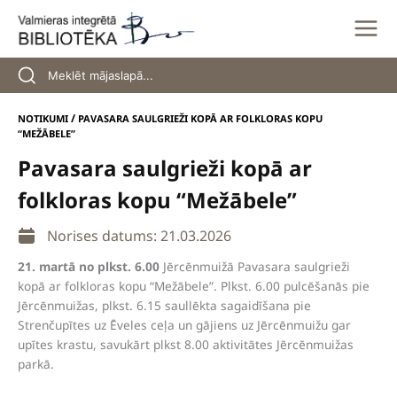
Skip
to
content
/
NOTIKUMI
PAVASARA SAULGRIEŽI KOPĀ AR FOLKLORAS KOPU
“MEŽĀBELE”
Pavasara saulgrieži kopā ar
folkloras kopu “Mežābele”
Norises datums: 21.03.2026
21. martā no plkst. 6.00
Jērcēnmuižā Pavasara saulgrieži
kopā ar folkloras kopu “Mežābele”. Plkst. 6.00 pulcēšanās pie
Jērcēnmuižas, plkst. 6.15 saullēkta sagaidīšana pie
Strenčupītes uz Ēveles ceļa un gājiens uz Jērcēnmuižu gar
upītes krastu, savukārt plkst 8.00 aktivitātes Jērcēnmuižas
parkā.