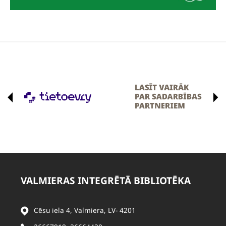
VALMIERAS INTEGRĒTĀ BIBLIOTĒKA
Cēsu iela 4, Valmiera, LV- 4201