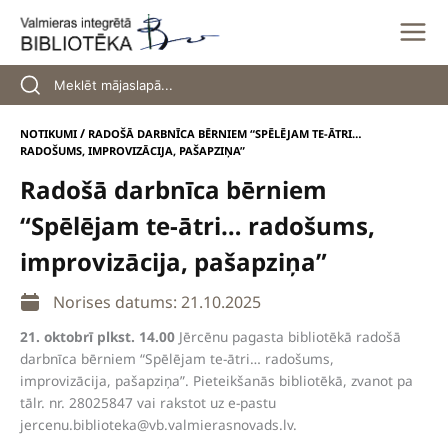
Skip
to
content
/
NOTIKUMI
RADOŠĀ DARBNĪCA BĒRNIEM “SPĒLĒJAM TE-ĀTRI…
RADOŠUMS, IMPROVIZĀCIJA, PAŠAPZIŅA”
Radošā darbnīca bērniem
“Spēlējam te-ātri… radošums,
improvizācija, pašapziņa”
Norises datums: 21.10.2025
21. oktobrī plkst. 14.00
Jērcēnu pagasta bibliotēkā radošā
darbnīca bērniem “Spēlējam te-ātri… radošums,
improvizācija, pašapziņa”. Pieteikšanās bibliotēkā, zvanot pa
tālr. nr. 28025847 vai rakstot uz e-pastu
jercenu.biblioteka@vb.valmierasnovads.lv
.