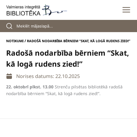
Skip
to
content
/
NOTIKUMI
RADOŠĀ NODARBĪBA BĒRNIEM “SKAT, KĀ LOGĀ RUDENS ZIED!”
Radošā nodarbība bērniem “Skat,
kā logā rudens zied!”
Norises datums: 22.10.2025
22. oktobrī plkst. 13.00
Strenču pilsētas bibliotēkā radošā
nodarbība bērniem “Skat, kā logā rudens zied!”.