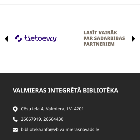
VALMIERAS INTEGRĒTĀ BIBLIOTĒKA
Cēsu iela 4, Valmiera, LV- 4201
26667919
,
26664430
biblioteka.info@vb.valmierasnovads.lv