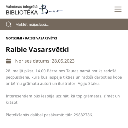
Skip
to
content
/
NOTIKUMI
RAIBIE VASARSVĒTKI
Raibie Vasarsvētki
Norises datums: 28.05.2023
28. maijā plkst. 14.00 Bērzaines Tautas namā notiks radošā
pēcpusdiena, kurā būs iespēja tikties un radoši darboties kopā
ar bērnu grāmatu autori un ilustratori Agiju Staku.
Interesentiem būs iespēja uzzināt, kā top grāmatas, zīmēt un
krāsot.
Pieteikšanās dalībai pasākumā: tālr. 29882786.