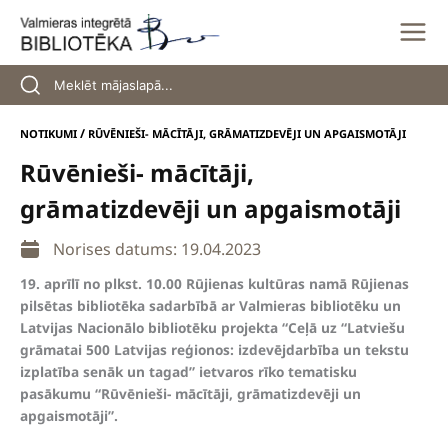
Skip
to
content
/
NOTIKUMI
RŪVĒNIEŠI- MĀCĪTĀJI, GRĀMATIZDEVĒJI UN APGAISMOTĀJI
Rūvēnieši- mācītāji,
grāmatizdevēji un apgaismotāji
Norises datums: 19.04.2023
19. aprīlī no plkst. 10.00 Rūjienas kultūras namā Rūjienas
pilsētas bibliotēka sadarbībā ar Valmieras bibliotēku un
Latvijas Nacionālo bibliotēku projekta “Ceļā uz “Latviešu
grāmatai 500 Latvijas reģionos: izdevējdarbība un tekstu
izplatība senāk un tagad” ietvaros rīko tematisku
pasākumu “Rūvēnieši- mācītāji, grāmatizdevēji un
apgaismotāji”.