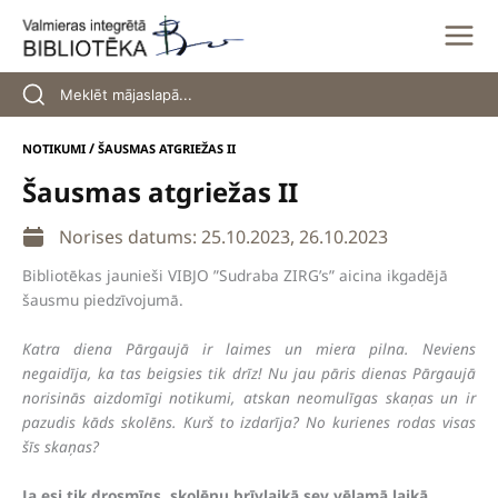
Skip
to
content
/
NOTIKUMI
ŠAUSMAS ATGRIEŽAS II
Šausmas atgriežas II
Norises datums: 25.10.2023, 26.10.2023
Bibliotēkas jaunieši VIBJO ”Sudraba ZIRG’s” aicina ikgadējā
šausmu piedzīvojumā.
Katra diena Pārgaujā ir laimes un miera pilna. Neviens
negaidīja, ka tas beigsies tik drīz! Nu jau pāris dienas Pārgaujā
norisinās aizdomīgi notikumi, atskan neomulīgas skaņas un ir
pazudis kāds skolēns. Kurš to izdarīja? No kurienes rodas visas
šīs skaņas?
Ja esi tik drosmīgs, skolēnu brīvlaikā sev vēlamā laikā