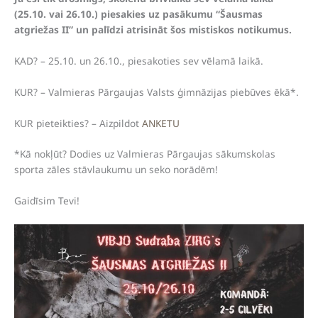
(25.10. vai 26.10.) piesakies uz pasākumu “Šausmas
atgriežas II” un palīdzi atrisināt šos mistiskos notikumus.
KAD? – 25.10. un 26.10., piesakoties sev vēlamā laikā.
KUR? – Valmieras Pārgaujas Valsts ģimnāzijas piebūves ēkā*.
KUR pieteikties? – Aizpildot
ANKETU
*Kā nokļūt? Dodies uz Valmieras Pārgaujas sākumskolas
sporta zāles stāvlaukumu un seko norādēm!
Gaidīsim Tevi!