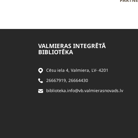
VALMIERAS INTEGRĒTĀ
BIBLIOTĒKA
Cēsu iela 4, Valmiera, LV- 4201
26667919
,
26664430
biblioteka.info@vb.valmierasnovads.lv