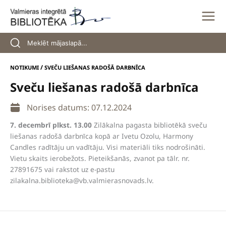
Skip
to
content
/
NOTIKUMI
SVEČU LIEŠANAS RADOŠĀ DARBNĪCA
Sveču liešanas radošā darbnīca
Norises datums: 07.12.2024
7. decembrī plkst. 13.00
Zilākalna pagasta bibliotēkā sveču
liešanas radošā darbnīca kopā ar Ivetu Ozolu, Harmony
Candles radītāju un vadītāju. Visi materiāli tiks nodrošināti.
Vietu skaits ierobežots. Pieteikšanās, zvanot pa tālr. nr.
27891675 vai rakstot uz e-pastu
zilakalna.biblioteka@vb.valmierasnovads.lv
.