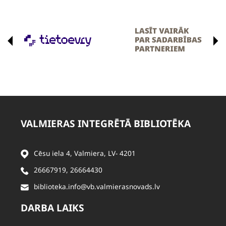
VALMIERAS INTEGRĒTĀ BIBLIOTĒKA
Cēsu iela 4, Valmiera, LV- 4201
26667919
,
26664430
biblioteka.info@vb.valmierasnovads.lv
DARBA LAIKS