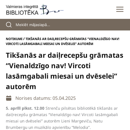
Skip
to
content
/
NOTIKUMI
TIKŠANĀS AR DAIĻRECEPŠU GRĀMATAS “VIENALDZĪGO NAV!
VIRCOTI LASĀMGABALI MIESAI UN DVĒSELEI” AUTORĒM
Tikšanās ar daiļrecepšu grāmatas
“Vienaldzīgo nav! Vircoti
lasāmgabali miesai un dvēselei”
autorēm
Norises datums: 05.04.2025
5. aprīlī plkst. 12.00
Strenču pilsētas bibliotēkā tikšanās ar
daiļrecepšu grāmatas “Vienaldzīgo nav! Vircoti lasāmgabali
miesai un dvēselei” autorēm Lieni Margeviču, Natu
Brumbergu un muzikālo apvienību “Melodia”.