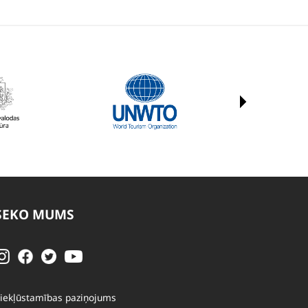
SEKO MUMS
iekļūstamības paziņojums