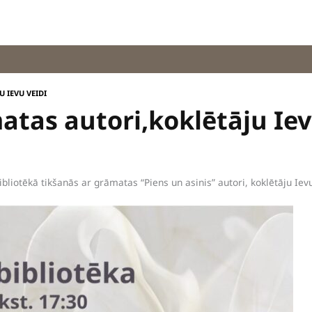
 IEVU VEIDI
atas autori,koklētāju Iev
liotēkā tikšanās ar grāmatas “Piens un asinis” autori, koklētāju Ievu