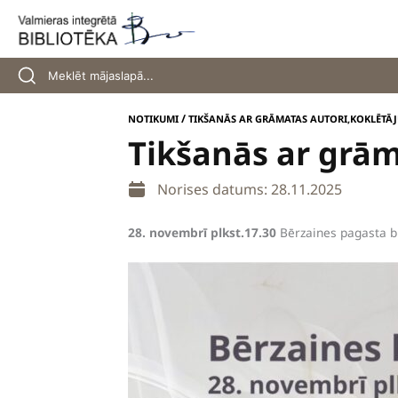
Skip
to
content
/
NOTIKUMI
TIKŠANĀS AR GRĀMATAS AUTORI,KOKLĒTĀJU
Tikšanās ar grām
Norises datums: 28.11.2025
28. novembrī plkst.17.30
Bērzaines pagasta bib