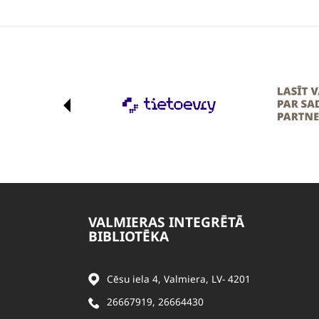
VALMIERAS INTEGRĒTĀ
BIBLIOTĒKA
Cēsu iela 4, Valmiera, LV- 4201
26667919
,
26664430