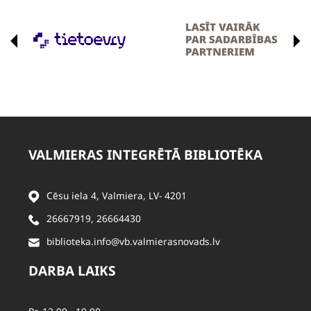
VALMIERAS INTEGRĒTĀ BIBLIOTĒKA
Cēsu iela 4, Valmiera, LV- 4201
26667919
,
26664430
biblioteka.info@vb.valmierasnovads.lv
DARBA LAIKS