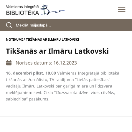
Skip
to
content
/
NOTIKUMI
TIKŠANĀS AR ILMĀRU LATKOVSKI
Tikšanās ar Ilmāru Latkovski
Norises datums: 16.12.2023
16. decembrī plkst. 10.00
Valmieras Integrētajā bibliotēkā
tikšanās ar žurnālistu, TV raidījuma “Lielās patiesības”
vadītāju Ilmāru Latkovski par garīgā miera un līdzsvara
meklējumiem sevī. Cikla “Līdzsvarota dzīve: vide, cilvēks,
sabiedrība” pasākums.