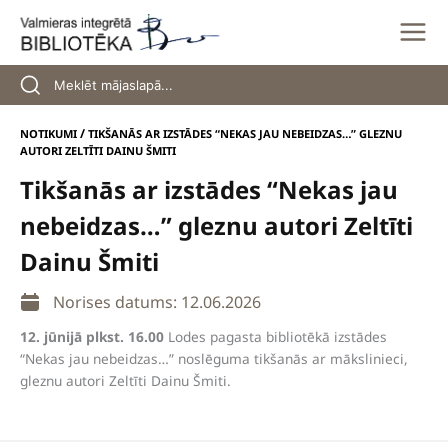
Skip
to
content
/
NOTIKUMI
TIKŠANĀS AR IZSTĀDES “NEKAS JAU NEBEIDZAS…” GLEZNU
AUTORI ZELTĪTI DAINU ŠMITI
Tikšanās ar izstādes “Nekas jau
nebeidzas…” gleznu autori Zeltīti
Dainu Šmiti
Norises datums: 12.06.2026
12. jūnijā plkst. 16.00
Lodes pagasta bibliotēkā izstādes
“Nekas jau nebeidzas…” noslēguma tikšanās ar mākslinieci,
gleznu autori Zeltīti Dainu Šmiti.