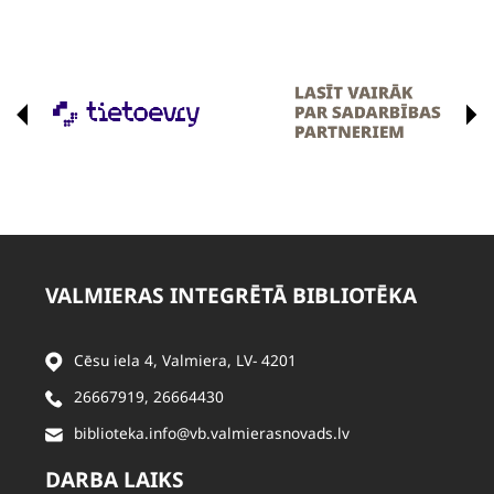
VALMIERAS INTEGRĒTĀ BIBLIOTĒKA
Cēsu iela 4, Valmiera, LV- 4201
26667919
,
26664430
biblioteka.info@vb.valmierasnovads.lv
DARBA LAIKS