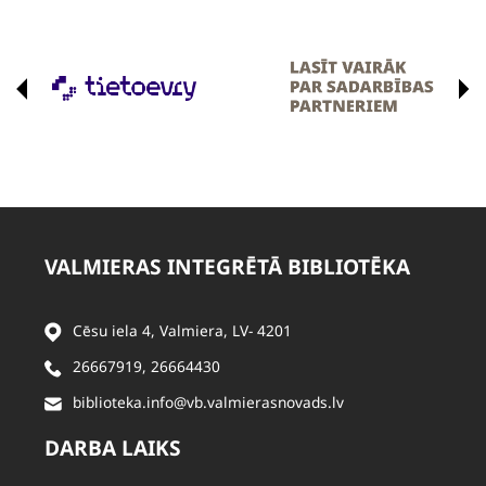
VALMIERAS INTEGRĒTĀ BIBLIOTĒKA
Cēsu iela 4, Valmiera, LV- 4201
26667919
,
26664430
biblioteka.info@vb.valmierasnovads.lv
DARBA LAIKS