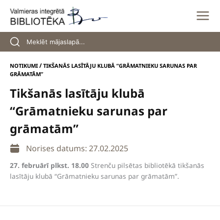
Skip
to
content
/
NOTIKUMI
TIKŠANĀS LASĪTĀJU KLUBĀ “GRĀMATNIEKU SARUNAS PAR
GRĀMATĀM”
Tikšanās lasītāju klubā
“Grāmatnieku sarunas par
grāmatām”
Norises datums: 27.02.2025
27. februārī plkst. 18.00
Strenču pilsētas bibliotēkā tikšanās
lasītāju klubā “Grāmatnieku sarunas par grāmatām”.