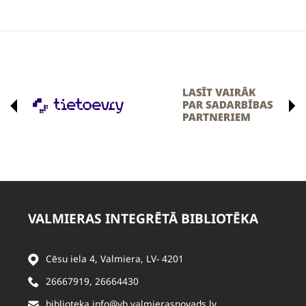
VALMIERAS INTEGRĒTĀ BIBLIOTĒKA
Cēsu iela 4, Valmiera, LV- 4201
26667919
,
26664430
biblioteka.info@vb.valmierasnovads.lv